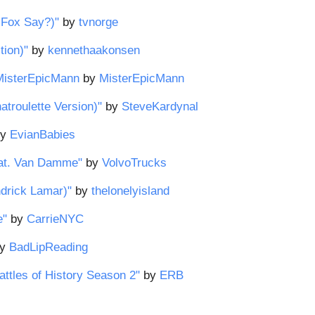
 Fox Say?)"
by
tvnorge
tion)"
by
kennethaakonsen
 MisterEpicMann
by
MisterEpicMann
atroulette Version)"
by
SteveKardynal
y
EvianBabies
feat. Van Damme"
by
VolvoTrucks
drick Lamar)"
by
thelonelyisland
e"
by
CarrieNYC
y
BadLipReading
attles of History Season 2"
by
ERB