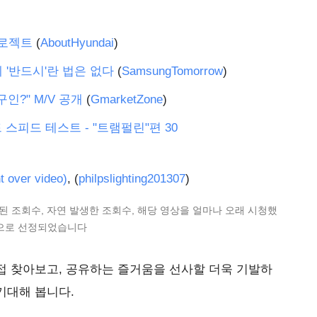
프로젝트
(
AboutHyundai
)
에 '반드시'란 법은 없다
(
SamsungTomorrow
)
구인?" M/V 공개
(
GmarketZone
)
드 스피드 테스트 - "트램펄린"편 30
over video)
, (
philpslighting201307
)
된 조회수, 자연 발생한 조회수, 해당 영상을 얼마나 오래 시청했
즘으로 선정되었습니다
접 찾아보고, 공유하는 즐거움을 선사할 더욱 기발하
기대해 봅니다.