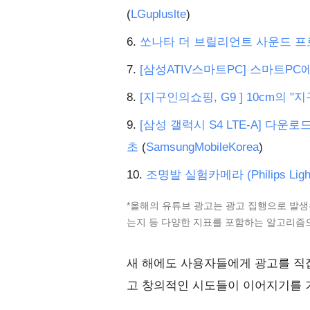
(
LGupluslte
)
6.
쏘나타 더 브릴리언트 사운드 
7.
[삼성ATIV스마트PC] 스마트PC
8.
[지구인의쇼핑, G9 ] 10cm의 "지
9.
[삼성 갤럭시 S4 LTE-A] 다운로
초
(
SamsungMobileKorea
)
10.
조명발 실험카메라 (Philips Light 
*올해의 유튜브 광고는 광고 집행으로 발생
는지 등 다양한 지표를 포함하는 알고리
새 해에도 사용자들에게 광고를 직
고 창의적인 시도들이 이어지기를 