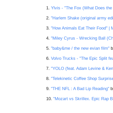
1.
Ylvis - "The Fox (What Does the
2.
"Harlem Shake (original army edi
3.
"How Animals Eat Their Food" |
4.
"Miley Cyrus - Wrecking Ball (Ch
5.
"baby&me / the new evian film"
b
6.
Volvo Trucks - "The Epic Split 
7.
"YOLO (feat. Adam Levine & Ken
8.
"Telekinetic Coffee Shop Surpris
9.
"THE NFL : A Bad Lip Reading"
b
10.
"Mozart vs Skrillex. Epic Rap B