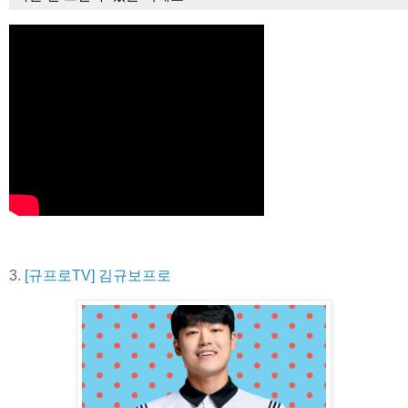
3.
[규프로TV] 김규보프로