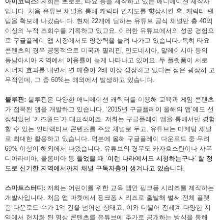
아이코닉스
: 
저희는 뽀로로, 타요 등을 제작하고 있는 애니메이션 
제작사
입니다. 처음 유튜브 채널을 통해 캐릭터 인지도를 향상시킨 후, 캐릭터 팬
덤을 확보해 나갔습니다. 현재 22개에 달하는 유튜브 공식 채널만 총 40억 
이상의 누적 조회수를 기록하고 있고요. 이러한 유튜브에서의 성공 경험으
로 구글플레이 앱 시장에서도 영향력을 늘려 나가고 있습니다. 특히 타요 
콘텐츠의 경우 공통적으로 미국과 필리핀, 인도네시아, 말레이시아 등의 
동남아시아 지역에서 이용률이 높게 나타나고 있어요. 두 플랫폼이 서로 
시너지 효과를 내면서 연 매출이 2배 이상 성장하고 있다는 점은 굉장히 고
무적인데, 그 중 60%는 해외에서 발생하고 있습니다.
블루핀:
 블루핀은 다양한 애니메이션 캐릭터를 이용해 교육과 게임 콘텐츠
가 접목된 앱을 개발하고 있습니다. ‘2015년 구글플레이 올해의 앱’에도 선
정되었던 ‘키즈월드’가 대표적이죠. 저희는 구글플레이 앱을 통해서만 경험
할 수 있는 인터랙티브 콘텐츠를 
주요 채널로 두고, 유튜브는 마케팅 채널
로 최대한 활용하고 있습니다. 덕분에 올해 구글플레이 다운로드 중 무려 
69% 이상이 해외에서 나왔습니다. 유튜브의 경우도 카자흐스탄이나 사우
디아라비아, 콜롬비아 등 
들었을 때 ‘이런 나라에서도 시청하는구나’ 할 정
도로 신기한 지역에서까지 채널 구독자층이 생겨나고 
있습니다.
스마트스터디: 
저희는 어린이를 위한 교육 앱인 핑크퐁 시리즈를 제작하는 
개발사입니다. 처음 앱 마켓에서 핑크퐁 시리즈로 출발해 
벌써 전체 플랫
폼 다운로드 수가 1억 건을 넘어선 상태고, 이와 더불어 전세계 다양한 지
역에서 현지화 된 영상 콘텐츠를 유튜브에 추가로 공개하는 방식을 통해 