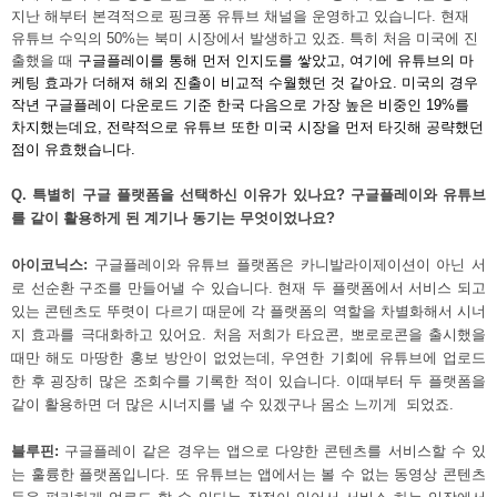
지난 해부터 본격적으로 핑크퐁 유튜브 채널을 운영하고 있습니다. 현재 
유튜브 수익의 50%는 북미 시장에서 발생하고 있죠. 특히 처음 미국에 진
출했을 때 
구글플레이를 통해 먼저 인지도를 쌓았고, 여기에 유튜브의 마
케팅 효과가 더해져 해외 진출이 비교적 수월했던 것 같아요. 미국의 경우 
작년 구글플레이 다운로드 기준 한국 다음으로 가장 높은 비중인 19%를 
차지했는데요, 전략적으로 유튜브 또한 미국 시장을 먼저 타깃해 공략했던 
점이 유효했습니다.
Q. 특별히 구글 플랫폼을 선택하신 이유가 있나요? 구글플레이와 유튜브
를 같이 활용하게 된 계기나 동기는 
무엇이었나요?
아이코닉스:
 구글플레이와 유튜브 플랫폼은 카니발라이제이션이 아닌 서
로 선순환 구조를 만들어낼 수 있습니다. 현재 두 플랫폼에서 서비스 되고 
있는 콘텐츠도 뚜렷이 다르기 때문에 각 플랫폼의 역할을 차별화해서 시너
지 효과를 극대화하고 있어요. 처음 저희가 타요콘, 뽀로로콘을 출시했을 
때만 해도 마땅한 홍보 방안이 없었는데, 우연한 기회에 유튜브에 업로드
한 후 굉장히 많은 조회수를 기록한 적이 있습니다. 이때부터 두 플랫폼을 
같이 활용하면 
더 많은 시너지를 낼 수 있겠구나 몸소 느끼게  되었죠.
블루핀:
 구글플레이 같은 경우는 앱으로 다양한 콘텐츠를 서비스할 수 있
는 훌륭한 플랫폼입니다. 또 유튜브는 앱에서는 볼 수 없는 동영상 콘텐츠