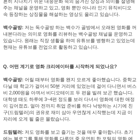
흔히 지나치기 쉬운 대중문화 속의 숨겨진 상징과 의미를 설명해
주는 채널을 운영하고 있고, 영화 뿐만 아니라 인기 뮤직비디오 
속 등장하는 상징물을 해설하는 영상도 올리고 있습니다.
백수골방:
 저는 독수골방 하는 백수가 골방에서 오래된 영화를 꺼
내본다라는 의미로 영화를 리뷰하는 백수골방 채널을 운영하고 
있습니다. 원래는 직장 생활을 하며 유튜브를 병행하고 있었는데 
현재는 유튜브를 전업으로 활동하고 있습니다.
Q. 어떤 계기로 영화 크리에이터를 시작하게 되었나요?
백수골방:
 어릴 때부터 영화를 왠지 모르게 좋아했습니다. 중학교 
다닐 때 학교가 걸어서 50분 거리에 있었는데 걸어 다니면서 버스
비 2,000원을 아껴서 비디오테이프 두 편을 빌려 보곤 했습니다. 
대학생 때도 하루에 3~4편 정도를 보러 다녀서 영화에 대한 애정
이 깊어졌죠. 얼마 전까지 취업 준비를 하다 낙방하는 시기에 친
구(드림텔러)의 권유로 재미 삼아 우연찮게 시작했는데 지금 이 
자리에 오게 될 줄은 몰랐습니다.
드림텔러:
 저도 영화를 보고 즐기는 것을 매우 좋아합니다. 초기
에는 블로그를 통해 영화를 다루던 중 우연히 한 포털의 영화 에