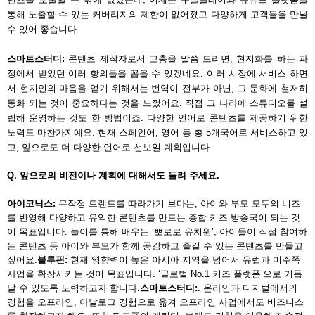
통해 노출할 수 있는 커버리지의 제한이 없어졌고 다양하게 고객들을 만날 
수 있어 좋습니다.
스마트스터디: 
콘텐츠 제작자로서 고충을 말씀 드리면, 현지화를 하는 과
정에서 받았던 여러 항의들을 꼽을 수 있겠네요. 여러 시장에 서비스 하면
서 현지인의 마음을 얻기 위해서는 번역이 전부가 아닌, 그 문화에 철저히 
동화 되는 것이 중요하다는 것을 느꼈어요. 직접 그 나라에 스튜디오를 설
립해 운영하는 것도 한 방법이죠. 다양한 언어로 콘텐츠를 제공하기 위한 
노력도 마찬가지예요. 현재 스페인어, 영어 등 총 5개국어로 서비스하고 있
고, 앞으로도 더 다양한 언어로 선보일 계획입니다.
Q. 앞으로의 비전이나 계획에 대해서도 들려 주세요.
아이코닉스: 
무작정 트렌드를 따라가기 보다는, 아이와 부모 모두의 니즈
를 반영해 다양하고 유익한 콘텐츠를 만드는 종합 키즈 방송국이 되는 것
이 목표입니다. 놀이를 통해 배우는 ‘뽀로로 유치원’, 아이들이 직접 참여하
는 콘텐츠 등 아이와 부모가 함께 공감하고 즐길 수 있는 콘텐츠를 만들고 
싶어요.
블루핀:
 현재 영향력이 높은 아시아 지역을 넘어서 유럽과 미주쪽 
사업을 확장시키는 것이 목표입니다. ‘글로벌 No.1 키즈 플랫폼’으로 거듭
날 수 있도록 노력하고자 합니다.
스마트스터디:
. 온라인과 디지털에서의 
경험을 오프라인, 아날로그 경험으로 옮겨 오프라인 사업에서도 비즈니스