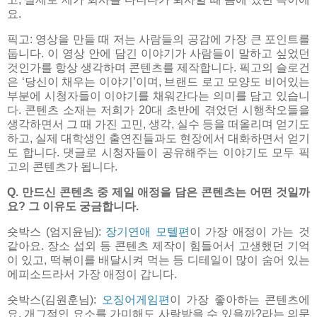
요.
픽고: 영상을 만들 때 저는 사람들의 공감에 가장 큰 포인트를
둡니다. 이 영상 안에 담긴 이야기가 사람들이 말하고 싶었던
것인가를 항상 생각하며 콘텐츠를 제작합니다. 픽고의 슬로건
은 ‘당신이 채우는 이야기’이며, 브랜드 로고 모양도 비어있는
부분에 시청자들이 이야기를 채워간다는 의미를 담고 있습니
다. 콘텐츠 소재는 저희가 20대 초반에 겪었던 시행착오들을
생각하면서 그 때 가진 고민, 생각, 실수 등을 떠올리며 얻기도
하고, 실제 대학생인 출연진들과도 현장에서 대화하면서 얻기
도 합니다. 댓글로 시청자들이 공유해주는 이야기도 모두 픽
고의 콘텐츠가 됩니다.
Q. 만드신 콘텐츠 중 제일 애정을 담은 콘텐츠는 어떤 것일까
요? 그 이유도 궁금합니다.
숏박스 (엄지윤님):
장기연애 모텔편
이 가장 애정이 가는 것
같아요. 장소 섭외 등 콘텐츠 제작이 힘들어서 고생했던 기억
이 있고, 떡볶이를 배달시켜 먹는 등 디테일이 많이 숨어 있는
에피소드라서 가장 애정이 갑니다.
숏박스(김원훈님):
오징어게임편
이 가장 좋아하는 콘텐츠에
요. 개그적인 요소를 가미해도 사랑받을 수 있을까?라는 의문