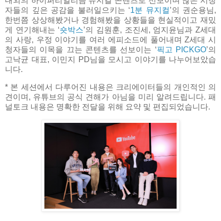
내외의 하이퍼리얼리즘 뮤지컬 콘텐츠로 선보이며 많은 시청
자들의 깊은 공감을 불러일으키는 ‘
1분 뮤지컬
’의 권순용님,
한번쯤 상상해봤거나 경험해봤을 상황들을 현실적이고 재밌
게 연기해내는 ‘
숏박스
’의 김원훈, 조진세, 엄지윤님과 Z세대
의 사랑, 우정 이야기를 여러 에피소드에 풀어내며 Z세대 시
청자들의 이목을 끄는 콘텐츠를 선보이는 ‘
픽고 PICKGO
’의
고낙균 대표, 이민지 PD님을 모시고 이야기를 나누어보았습
니다.
* 본 세션에서 다루어진 내용은 크리에이터들의 개인적인 의
견이며, 유튜브의 공식 견해가 아님을 미리 알려드립니다. 패
널토크 내용은 명확한 전달을 위해 요약 및 편집되었습니다.