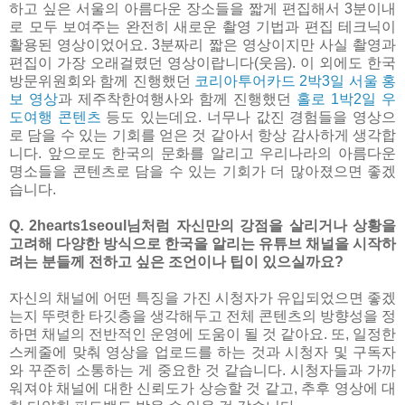
하고 싶은 서울의 아름다운 장소들을 짧게 편집해서 3분이내
로 모두 보여주는 완전히 새로운 촬영 기법과 편집 테크닉이
활용된 영상이었어요. 3분짜리 짧은 영상이지만 사실 촬영과
편집이 가장 오래걸렸던 영상이랍니다(웃음). 이 외에도 한국
방문위원회와 함께 진행했던
코리아투어카드 2박3일 서울 홍
보 영상
과 제주착한여행사와 함께 진행했던
홀로 1박2일 우
도여행 콘텐츠
등도 있는데요. 너무나 값진 경험들을 영상으
로 담을 수 있는 기회를 얻은 것 같아서 항상 감사하게 생각합
니다. 앞으로도 한국의 문화를 알리고 우리나라의 아름다운
명소들을 콘텐츠로 담을 수 있는 기회가 더 많아졌으면 좋겠
습니다.
Q. 2hearts1seoul님처럼 자신만의 강점을 살리거나 상황을
고려해 다양한 방식으로 한국을 알리는 유튜브 채널을 시작하
려는 분들께 전하고 싶은 조언이나 팁이 있으실까요?
자신의 채널에 어떤 특징을 가진 시청자가 유입되었으면 좋겠
는지 뚜렷한 타깃층을 생각해두고 전체 콘텐츠의 방향성을 정
하면 채널의 전반적인 운영에 도움이 될 것 같아요. 또, 일정한
스케줄에 맞춰 영상을 업로드를 하는 것과 시청자 및 구독자
와 꾸준히 소통하는 게 중요한 것 같습니다. 시청자들과 가까
워져야 채널에 대한 신뢰도가 상승할 것 같고, 추후 영상에 대