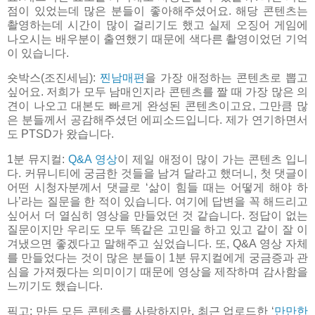
점이 있었는데 많은 분들이 좋아해주셨어요. 해당 콘텐츠는
촬영하는데 시간이 많이 걸리기도 했고 실제 오징어 게임에
나오시는 배우분이 출연했기 때문에 색다른 촬영이었던 기억
이 있습니다.
숏박스(조진세님):
찐남매편
을 가장 애정하는 콘텐츠로 뽑고
싶어요. 저희가 모두 남매인지라 콘텐츠를 짤 때 가장 많은 의
견이 나오고 대본도 빠르게 완성된 콘텐츠이고요, 그만큼 많
은 분들께서 공감해주셨던 에피소드입니다. 제가 연기하면서
도 PTSD가 왔습니다.
1분 뮤지컬:
Q&A 영상
이 제일 애정이 많이 가는 콘텐츠 입니
다. 커뮤니티에 궁금한 것들을 남겨 달라고 했더니, 첫 댓글이
어떤 시청자분께서 댓글로 ‘삶이 힘들 때는 어떻게 해야 하
나’라는 질문을 한 적이 있습니다. 여기에 답변을 꼭 해드리고
싶어서 더 열심히 영상을 만들었던 것 같습니다. 정답이 없는
질문이지만 우리도 모두 똑같은 고민을 하고 있고 같이 잘 이
겨냈으면 좋겠다고 말해주고 싶었습니다. 또, Q&A 영상 자체
를 만들었다는 것이 많은 분들이 1분 뮤지컬에게 궁금증과 관
심을 가져줬다는 의미이기 때문에 영상을 제작하며 감사함을
느끼기도 했습니다.
픽고: 만든 모든 콘텐츠를 사랑하지만, 최근 업로드한 ‘
만만한