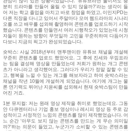
관심이 많이 있는 상황이었습니다. ‘유튜브라면 둘이서도 충
분히 드라마를 만들어 올릴 수 있지 않을까?’라는 생각이 들
어 저는 학교 졸업을 마치고 바로 창업을 하였고, 이민지PD는
다른 직장을 다니고 있어서 주말마다 모여 웹드라마의 시나리
오를 쓰고 배우를 섭외해 촬영하며 콘텐츠를 업로드하기 시작
했습니다. 콘텐츠를 만들면서 여러 시행착오가 있었는데 시청
자들이 원하는 방향이 무엇일까 고민을 꾸준히하며 다듬어가
다보니 지금의 픽고가 완성되었습니다.
숏박스: 사실 2018년부터 맨투맨이란 유튜브 채널을 개설해
꾸준히 콘텐츠를 업로드 했었어요. 그 후에 진세와 우낌표라
는 팀을 결성해 영상을 만들었는데 저희가 원하는 개그 콘텐
츠가 아니라고 생각했어요. 그러다가 우리가 정말 잘할 수 있
고, 행복을 느낄 수 있는 개그를 해보자라고 하여 숏박스라는
채널을 작년 10월에 개설하게 되었습니다. 여기에 개그는 물
론 연기력도 뛰어난 지윤씨를 섭외해서 현재 숏박스팀이 만들
어진 거죠.
1분 뮤지컬: 저는 원래 영상 제작을 취미로 했었는데요. 그동
안 다큐멘터리나 기업 홍보 영상이나 레시피 영상 등 주로 감
성적이고 서정적인 느낌의 콘텐츠를 많이 제작했었습니다. 어
느 순간 ‘아무도 보지 않는 콘텐츠를 만드는 게 무슨 의미일
까?’하는 의문이 들었고, 누군가가 소비할 수 있는 콘텐츠를