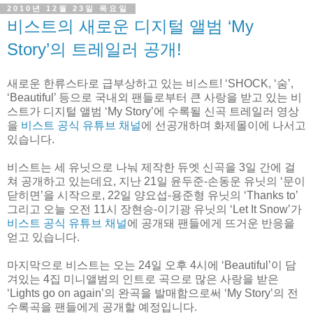
2010년 12월 23일 목요일
비스트의 새로운 디지털 앨범 ‘My
Story’의 트레일러 공개!
새로운 한류스타로 급부상하고 있는 비스트! ‘SHOCK, ‘숨’,
‘Beautiful’ 등으로 국내외 팬들로부터 큰 사랑을 받고 있는 비
스트가 디지털 앨범 ‘My Story’에 수록될 신곡 트레일러 영상
을
비스트 공식 유튜브 채널
에 선공개하며 화제몰이에 나서고
있습니다.
비스트는 세 유닛으로 나눠 제작한 듀엣 신곡을 3일 간에 걸
쳐 공개하고 있는데요, 지난 21일 윤두준-손동운 유닛의 ‘문이
닫히면’을 시작으로, 22일 양요섭-용준형 유닛의 ‘Thanks to’
그리고 오늘 오전 11시 장현승-이기광 유닛의 ‘Let It Snow’가
비스트 공식 유튜브 채널
에 공개돼 팬들에게 뜨거운 반응을
얻고 있습니다.
마지막으로 비스트는 오는 24일 오후 4시에 ‘Beautiful’이 담
겨있는 4집 미니앨범의 인트로 곡으로 많은 사랑을 받은
‘Lights go on again’의 완곡을 발매함으로써 ‘My Story’의 전
수록곡을 팬들에게 공개할 예정입니다.