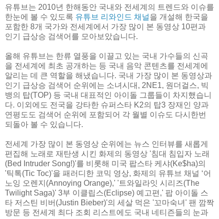
유튜브는 2010년 한해동안 국내와 전세계의 트렌드와 이슈를
한눈에 볼 수 있도록
유튜브 리와인드 채널
을 개설해 한국을
포함한 8개 국가와 전세계에서 가장 많이 본 동영상 10편과
인기 급상승 검색어를 모아보았습니다.
올해 유튜브는 한류 열풍을 이끌고 있는 국내 가수들의 신곡
을 전세계에 최초 공개하는 등 국내 음악 콘텐츠를 전세계에
알리는 데 큰 역할을 해냈습니다. 국내 가장 많이 본 동영상과
인기 급상승 검색어 순위에는 소녀시대, 2NE1, 원더걸스, 빅
뱅의 탑(TOP) 등 국내 대표적인 아이돌 그룹들이 차지했습니
다. 이외에도 전국을 강타한 슈퍼스타 K2의 탑3 장재인 양과
연평도도 검색어 순위에 포함되어 각 월별 이슈도 다시한번
되돌아 볼 수 있습니다.
전세계 가장 많이 본 동영상 순위에는 뉴스 인터뷰를 새롭게
편집해 노래로 재탄생 시킨 화제의 동영상 '침대 침입자 노래
(Bed Intruder Song!)'를 비롯해 미국 팝스타 케샤(Ke$ha)의
'틱톡(Tic Toc)'을 패러디한 코믹 영상, 화제의 유튜브 채널 ‘어
노잉 오렌지(Annoying Orange),' '트와일라잇 시리즈(The
Twilight Saga)' 3부 이클립스(Eclipse) 예고편,' 팝 아이돌 스
타 저스틴 비버(Justin Bieber)'의 세살 먹은 '꼬마숙녀' 팬 깜짝
방문 등 전세계 최다 조회 리스트에도 국내 네티즌들의 눈과