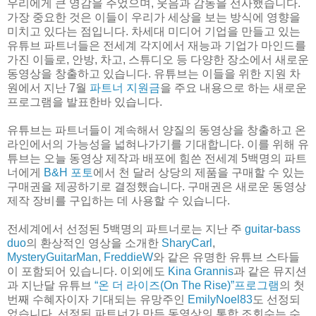
우리에게 큰 영감을 주었으며, 웃음과 감동을 선사했습니다.
가장 중요한 것은 이들이 우리가 세상을 보는 방식에 영향을
미치고 있다는 점입니다. 차세대 미디어 기업을 만들고 있는
유튜브 파트너들은 전세계 각지에서 재능과 기업가 마인드를
가진 이들로, 안방, 차고, 스튜디오 등 다양한 장소에서 새로운
동영상을 창출하고 있습니다. 유튜브는 이들을 위한 지원 차
원에서 지난 7월
파트너 지원금
을 주요 내용으로 하는 새로운
프로그램을 발표한바 있습니다.
유튜브는 파트너들이 계속해서 양질의 동영상을 창출하고 온
라인에서의 가능성을 넓혀나가기를 기대합니다. 이를 위해 유
튜브는 오늘 동영상 제작과 배포에 힘쓴 전세계 5백명의 파트
너에게
B&H 포토
에서 천 달러 상당의 제품을 구매할 수 있는
구매권을 제공하기로 결정했습니다. 구매권은 새로운 동영상
제작 장비를 구입하는 데 사용할 수 있습니다.
전세계에서 선정된 5백명의 파트너로는 지난 주
guitar-bass
duo
의 환상적인 영상을 소개한
SharyCarl
,
MysteryGuitarMan
,
FreddieW
와 같은 유명한 유튜브 스타들
이 포함되어 있습니다. 이외에도
Kina Grannis
과 같은 뮤지션
과 지난달 유튜브
“온 더 라이즈(On The Rise)”프로그램
의 첫
번째 수혜자이자 기대되는 유망주인
EmilyNoel83
도 선정되
었습니다. 선정된 파트너가 만든 동영상의 통합 조회수는 수