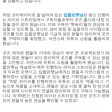
을 창출하고 있습니다.
먹방 크리에이터로 잘 알려져 있는 
입짧은햇님
은 평소 진행하
는 라이브 스트리밍에서 구독자들로부터 굿즈 출시에 대한 요
청을 많이 받아 왔습니다. 이에 구독자 ‘햇싸리'들의 관심에 보
답할 수 있도록 컵, 코스터, 냄비 받침 등 실용적인 아이템으로 
굿즈를 만든 입짧은햇님은 가급적 많은 분들이 편리하게 굿즈
를 구매하기를 희망했고, 자연스레 유튜브 쇼핑을 활용하게 
됐습니다.
굿즈 제작은 팬들의 기대와 관심이 매우 큰 프로젝트였기 때
문에 많은 분들이 보다 편리하게 굿즈를 구매할 수 있는 방법
을 고민했고, 자연스레 유튜브 쇼핑을 활용하게 됐습니다. 입
짧은햇님 채널에서 매주 진행하는 라이브 스트리밍은 팬들에
게 익숙한 포맷이고, 입짧은햇님에게는 팬들과 자연스럽게 소
통하면서 상품을 소개할 수 있는 좋은 기회였습니다. 평소처
럼 ‘먹방' 라이브를 진행하면서 유튜브 쇼핑의 ‘제품 태그' 기
능으로 제품을 소개하고, 팬들은 영상 시청 중 클릭 한 번으로 
바로 판매 사이트까지 연결돼 편리하게 굿즈 구매가 가능했습
니다. 약 45분간 진행된 라이브 스트리밍 중 모든 굿즈가 판매
되어 팬들의 높은 관심을 확인할 수 있었죠!