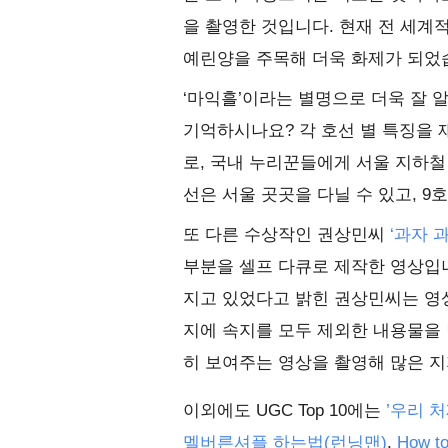
을 촬영한 것입니다. 현재 전 세계
예린양을 주목해 더욱 화제가 되었
‘마익흘’이라는 별명으로 더욱 잘 알
기억하시나요? 각 호선 별 특징을
로, 국내 누리꾼들에게 서울 지하철
선은 서울 곳곳을 다닐 수 있고, 
또 다른 수상작인 권상민씨
‘과자 
부분을 셀프 다큐로 제작한 영상입니
지고 있었다고 밝힌 권상민씨는 영상
지에 속지를 모두 제외한 내용물을
히 보여주는 영상을 촬영해 많은 
이외에도 UGC Top 10에는
’우리 
멜버른셔플 하는법(런닝맨)
,
How to