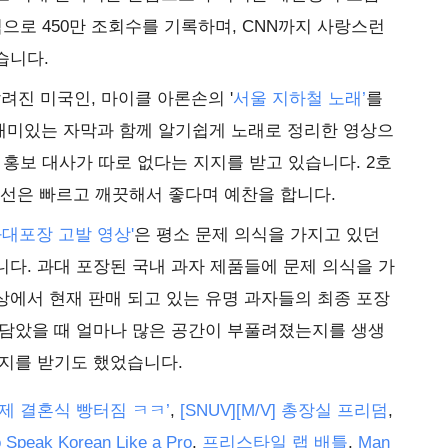
적으로 450만 조회수를 기록하며, CNN까지 사랑스런
습니다.
려진 미국인, 마이클 아론손의 '
서울 지하철 노래’
를
 재미있는 자막과 함께 알기쉽게 노래로 정리한 영상으
 홍보 대사가 따로 없다는 지지를 받고 있습니다. 2호
9호선은 빠르고 깨끗해서 좋다며 예찬을 합니다.
과대포장 고발 영상'
은 평소 문제 의식을 가지고 있던
다. 과대 포장된 국내 과자 제품들에 문제 의식을 가
에서 현재 판매 되고 있는 유명 과자들의 최종 포장
 담았을 때 얼마나 많은 공간이 부풀려졌는지를 생생
지지를 받기도 했었습니다.
처제 결혼식 빵터짐 ㅋㅋ’
,
[SNUV][M/V] 총장실 프리덤
,
 Speak Korean Like a Pro
,
프리스타일 랩 배틀
,
Man