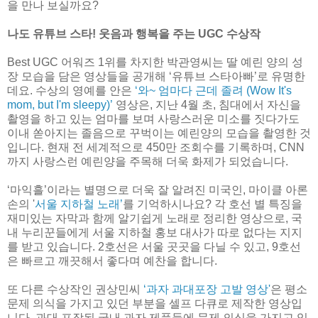
을 만나 보실까요?
나도 유튜브 스타! 웃음과 행복을 주는 UGC 수상작
Best UGC 어워즈 1위를 차지한 박관영씨는 딸 예린 양의 성
장 모습을 담은 영상들을 공개해 ‘유튜브 스타아빠’로 유명한
데요. 수상의 영예를 안은
‘와~ 엄마다 근데 졸려 (Wow It's
mom, but I'm sleepy)’
영상은, 지난 4월 초, 침대에서 자신을
촬영을 하고 있는 엄마를 보며 사랑스러운 미소를 짓다가도
이내 쏟아지는 졸음으로 꾸벅이는 예린양의 모습을 촬영한 것
입니다. 현재 전 세계적으로 450만 조회수를 기록하며, CNN
까지 사랑스런 예린양을 주목해 더욱 화제가 되었습니다.
‘마익흘’이라는 별명으로 더욱 잘 알려진 미국인, 마이클 아론
손의 '
서울 지하철 노래’
를 기억하시나요? 각 호선 별 특징을
재미있는 자막과 함께 알기쉽게 노래로 정리한 영상으로, 국
내 누리꾼들에게 서울 지하철 홍보 대사가 따로 없다는 지지
를 받고 있습니다. 2호선은 서울 곳곳을 다닐 수 있고, 9호선
은 빠르고 깨끗해서 좋다며 예찬을 합니다.
또 다른 수상작인 권상민씨
‘과자 과대포장 고발 영상'
은 평소
문제 의식을 가지고 있던 부분을 셀프 다큐로 제작한 영상입
니다. 과대 포장된 국내 과자 제품들에 문제 의식을 가지고 있