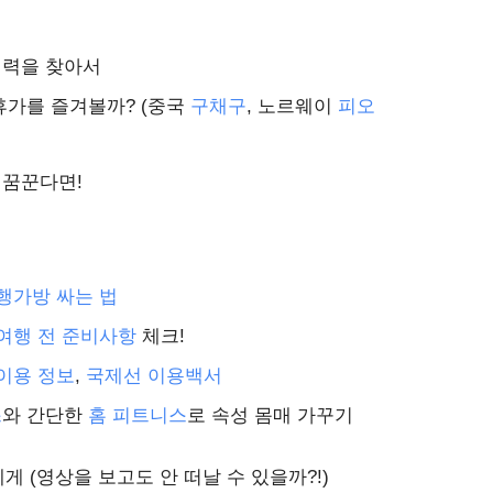
매력을 찾아서
휴가를 즐겨볼까? (중국
구채구
, 노르웨이
피오
 꿈꾼다면!
행가방 싸는 법
여행 전 준비사항
체크!
이용 정보
,
국제선 이용백서
스
와 간단한
홈 피트니스
로 속성 몸매 가꾸기
 (영상을 보고도 안 떠날 수 있을까?!)