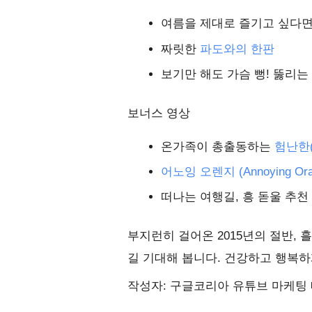
여름을 제대로 즐기고 싶다
짜릿한
파도와의 한판
보기만 해도 가슴 뻥! 뚫리는
보너스 영상
온가족이 총출동하는
험난한(
어노잉 오렌지 (Annoying Ora
떠나는 여행길, 흥 돋울 추천 
부지런히 걸어온 2015년의 절반, 
길 기대해 봅니다. 건강하고 행복하
작성자: 구글코리아 유튜브 마케팅 