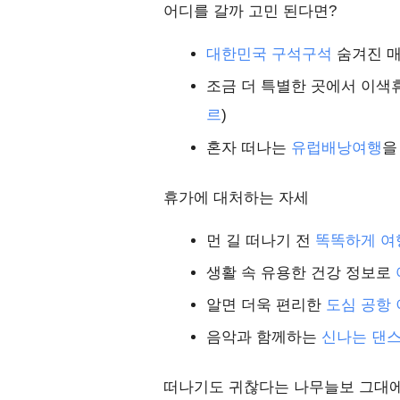
어디를 갈까 고민 된다면?
대한민국 구석구석
숨겨진 
조금 더 특별한 곳에서 이색
르
)
혼자 떠나는
유럽배낭여행
을
휴가에 대처하는 자세
먼 길 떠나기 전
똑똑하게 여
생활 속 유용한 건강 정보로
알면 더욱 편리한
도심 공항 
음악과 함께하는
신나는 댄
떠나기도 귀찮다는 나무늘보 그대에게