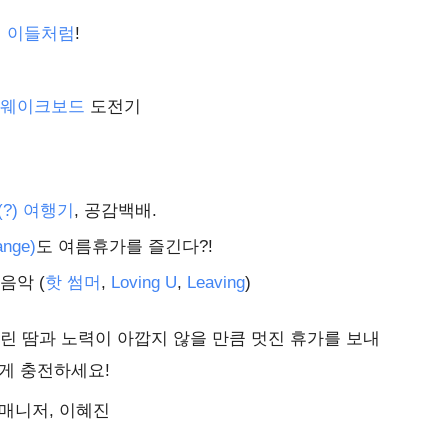
면
이들처럼
!
웨이크보드
도전기
?) 여행기
, 공감백배.
nge)
도 여름휴가를 즐긴다?!
음악 (
핫 썸머
,
Loving U
,
Leaving
)
흘린 땀과 노력이 아깝지 않을 만큼 멋진 휴가를 보내
게 충전하세요!
매니저, 이혜진