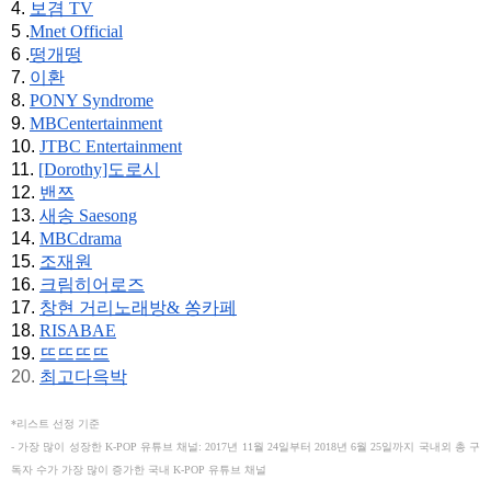
4. 
보겸 TV
5 .
Mnet Official
6 .
떵개떵
7. 
이환
8. 
PONY Syndrome
9. 
MBCentertainment
10. 
JTBC Entertainment
11. 
[Dorothy]도로시
12. 
밴쯔
13. 
새송 Saesong
14. 
MBCdrama
15. 
조재원
16. 
크림히어로즈
17. 
창현 거리노래방& 쏭카페
18. 
RISABAE
19. 
뜨뜨뜨뜨
20. 
최고다윽박
*리스트 선정 기준
- 가장 많이 성장한 K-POP 유튜브 채널: 2017년 11월 24일부터 2018년 6월 25일까지 국내외 총 구
독자 수가 가장 많이 증가한 국내 K-POP 유튜브 채널