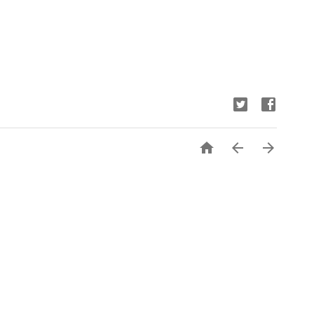


