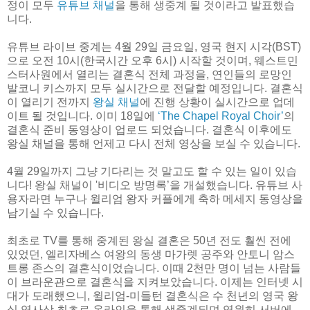
정이 모두
유튜브 채널
을 통해 생중계 될 것이라고 발표했습
니다.
유튜브 라이브 중계는 4월 29일 금요일, 영국 현지 시각(BST)
으로 오전 10시(한국시간 오후 6시) 시작할 것이며, 웨스트민
스터사원에서 열리는 결혼식 전체 과정을, 연인들의 로망인
발코니 키스까지 모두 실시간으로 전달할 예정입니다. 결혼식
이 열리기 전까지
왕실 채널
에 진행 상황이 실시간으로 업데
이트 될 것입니다. 이미 18일에
‘The Chapel Royal Choir’
의
결혼식 준비 동영상이 업로드 되었습니다. 결혼식 이후에도
왕실 채널을 통해 언제고 다시 전체 영상을 보실 수 있습니다.
4월 29일까지 그냥 기다리는 것 말고도 할 수 있는 일이 있습
니다! 왕실 채널이 '비디오 방명록’을 개설했습니다. 유튜브 사
용자라면 누구나 윌리엄 왕자 커플에게 축하 메세지 동영상을
남기실 수 있습니다.
최초로 TV를 통해 중계된 왕실 결혼은 50년 전도 훨씬 전에
있었던, 엘리자베스 여왕의 동생 마가렛 공주와 안토니 암스
트롱 존스의 결혼식이었습니다. 이때 2천만 명이 넘는 사람들
이 브라운관으로 결혼식을 지켜보았습니다. 이제는 인터넷 시
대가 도래했으니, 윌리엄-미들턴 결혼식은 수 천년의 영국 왕
실 역사상 최초로 온라인을 통해 생중계되며 영원히 서버에